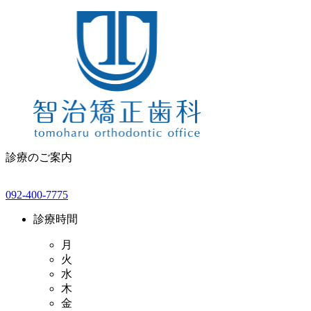
診療のご案内
092-400-7775
診療時間
月
火
水
木
金