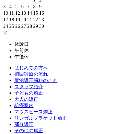
3
4
5
6
7
8
9
10
11
12
13
14
15
16
17
18
19
20
21
22
23
24
25
26
27
28
29
30
31
休診日
午前休
午後休
はじめての方へ
初回診療の流れ
智治矯正歯科のこと
スタッフ紹介
子どもの矯正
大人の矯正
診療案内
マウスピース矯正
リンガルブラケット矯正
部分矯正
その他の矯正