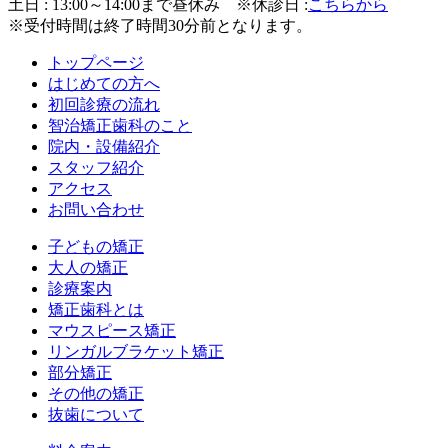
土日 : 13:00～14:00まで昼休み
※休診日 :
こちらから
※受付時間は終了時間30分前となります。
トップページ
はじめての方へ
初回診療の流れ
智治矯正歯科のこと
院内・設備紹介
スタッフ紹介
アクセス
お問い合わせ
子どもの矯正
大人の矯正
診療案内
矯正歯科とは
マウスピース矯正
リンガルブラケット矯正
部分矯正
その他の矯正
抜歯について