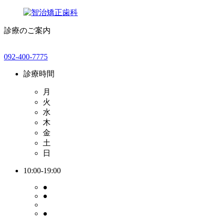
診療のご案内
092-400-7775
診療時間
月
火
水
木
金
土
日
10:00-19:00
●
●
●