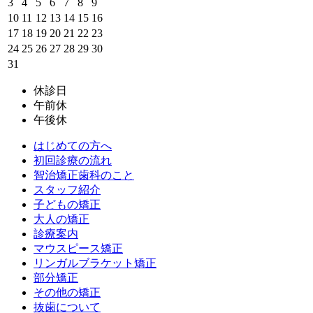
3
4
5
6
7
8
9
10
11
12
13
14
15
16
17
18
19
20
21
22
23
24
25
26
27
28
29
30
31
休診日
午前休
午後休
はじめての方へ
初回診療の流れ
智治矯正歯科のこと
スタッフ紹介
子どもの矯正
大人の矯正
診療案内
マウスピース矯正
リンガルブラケット矯正
部分矯正
その他の矯正
抜歯について