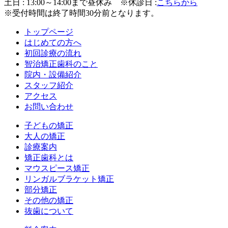
土日 : 13:00～14:00まで昼休み
※休診日 :
こちらから
※受付時間は終了時間30分前となります。
トップページ
はじめての方へ
初回診療の流れ
智治矯正歯科のこと
院内・設備紹介
スタッフ紹介
アクセス
お問い合わせ
子どもの矯正
大人の矯正
診療案内
矯正歯科とは
マウスピース矯正
リンガルブラケット矯正
部分矯正
その他の矯正
抜歯について