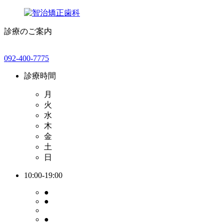
診療のご案内
092-400-7775
診療時間
月
火
水
木
金
土
日
10:00-19:00
●
●
●