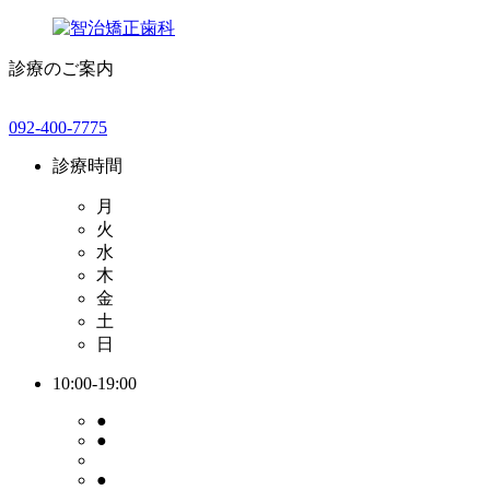
診療のご案内
092-400-7775
診療時間
月
火
水
木
金
土
日
10:00-19:00
●
●
●