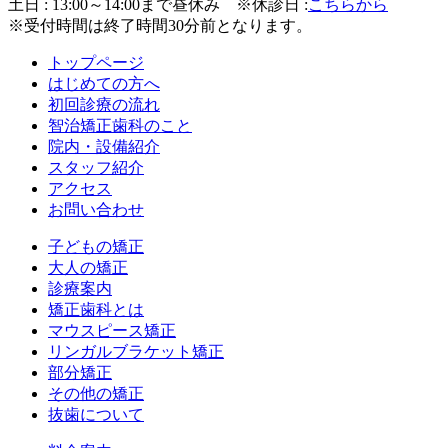
土日 : 13:00～14:00まで昼休み
※休診日 :
こちらから
※受付時間は終了時間30分前となります。
トップページ
はじめての方へ
初回診療の流れ
智治矯正歯科のこと
院内・設備紹介
スタッフ紹介
アクセス
お問い合わせ
子どもの矯正
大人の矯正
診療案内
矯正歯科とは
マウスピース矯正
リンガルブラケット矯正
部分矯正
その他の矯正
抜歯について