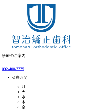
診療のご案内
092-400-7775
診療時間
月
火
水
木
金