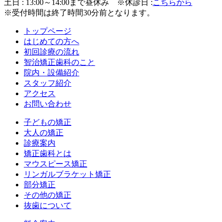
土日 : 13:00～14:00まで昼休み
※休診日 :
こちらから
※受付時間は終了時間30分前となります。
トップページ
はじめての方へ
初回診療の流れ
智治矯正歯科のこと
院内・設備紹介
スタッフ紹介
アクセス
お問い合わせ
子どもの矯正
大人の矯正
診療案内
矯正歯科とは
マウスピース矯正
リンガルブラケット矯正
部分矯正
その他の矯正
抜歯について