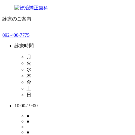
診療のご案内
092-400-7775
診療時間
月
火
水
木
金
土
日
10:00-19:00
●
●
●