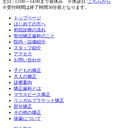
土日 : 13:00～14:00まで昼休み
※休診日 :
こちらから
※受付時間は終了時間30分前となります。
トップページ
はじめての方へ
初回診療の流れ
智治矯正歯科のこと
院内・設備紹介
スタッフ紹介
アクセス
お問い合わせ
子どもの矯正
大人の矯正
診療案内
矯正歯科とは
マウスピース矯正
リンガルブラケット矯正
部分矯正
その他の矯正
抜歯について