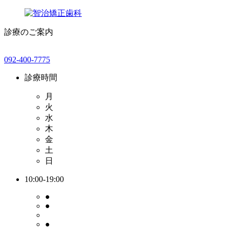
診療のご案内
092-400-7775
診療時間
月
火
水
木
金
土
日
10:00-19:00
●
●
●