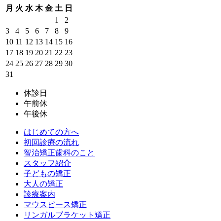
月
火
水
木
金
土
日
1
2
3
4
5
6
7
8
9
10
11
12
13
14
15
16
17
18
19
20
21
22
23
24
25
26
27
28
29
30
31
休診日
午前休
午後休
はじめての方へ
初回診療の流れ
智治矯正歯科のこと
スタッフ紹介
子どもの矯正
大人の矯正
診療案内
マウスピース矯正
リンガルブラケット矯正