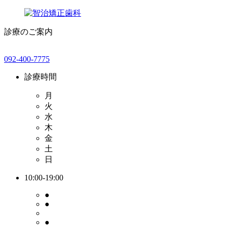
診療のご案内
092-400-7775
診療時間
月
火
水
木
金
土
日
10:00-19:00
●
●
●