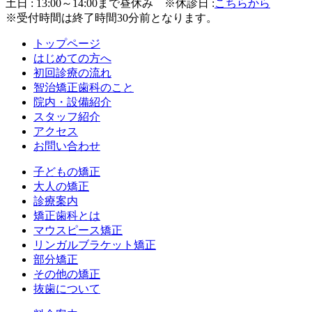
土日 : 13:00～14:00まで昼休み
※休診日 :
こちらから
※受付時間は終了時間30分前となります。
トップページ
はじめての方へ
初回診療の流れ
智治矯正歯科のこと
院内・設備紹介
スタッフ紹介
アクセス
お問い合わせ
子どもの矯正
大人の矯正
診療案内
矯正歯科とは
マウスピース矯正
リンガルブラケット矯正
部分矯正
その他の矯正
抜歯について