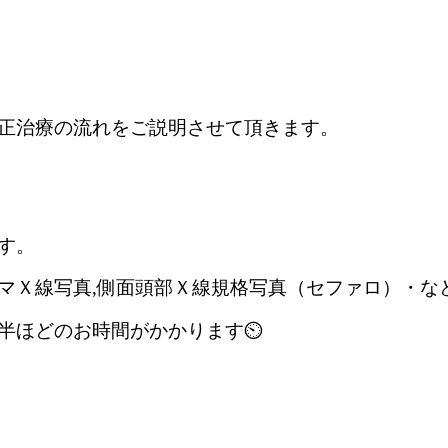
正治療の流れをご説明させて頂きます。
す。
マＸ線写真,側面頭部Ｘ線規格写真（セファロ）・な
半ほどのお時間がかかります⏲