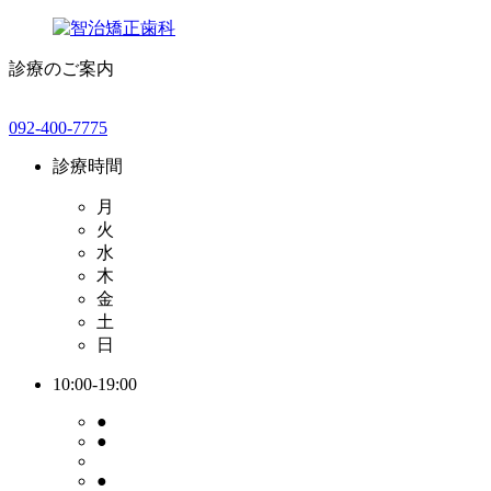
診療のご案内
092-400-7775
診療時間
月
火
水
木
金
土
日
10:00-19:00
●
●
●