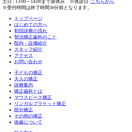
土日 : 13:00～14:00まで昼休み
※休診日 :
こちらから
※受付時間は終了時間30分前となります。
トップページ
はじめての方へ
初回診療の流れ
智治矯正歯科のこと
院内・設備紹介
スタッフ紹介
アクセス
お問い合わせ
子どもの矯正
大人の矯正
診療案内
矯正歯科とは
マウスピース矯正
リンガルブラケット矯正
部分矯正
その他の矯正
抜歯について