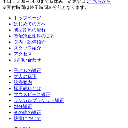
土日 : 13:00～14:00まで昼休み
※休診日 :
こちらから
※受付時間は終了時間30分前となります。
トップページ
はじめての方へ
初回診療の流れ
智治矯正歯科のこと
院内・設備紹介
スタッフ紹介
アクセス
お問い合わせ
子どもの矯正
大人の矯正
診療案内
矯正歯科とは
マウスピース矯正
リンガルブラケット矯正
部分矯正
その他の矯正
抜歯について