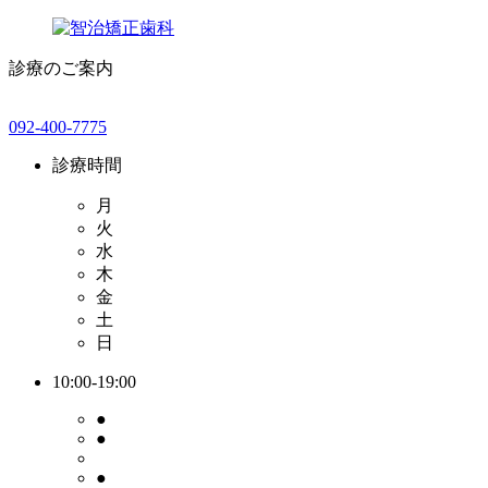
診療のご案内
092-400-7775
診療時間
月
火
水
木
金
土
日
10:00-19:00
●
●
●