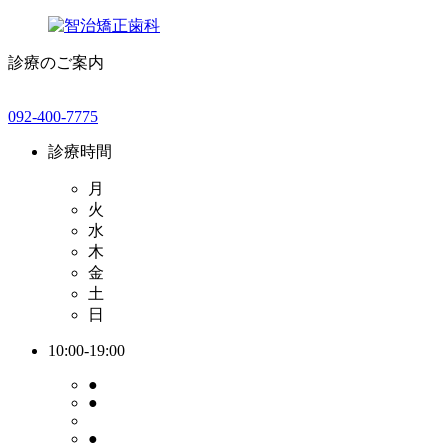
診療のご案内
092-400-7775
診療時間
月
火
水
木
金
土
日
10:00-19:00
●
●
●