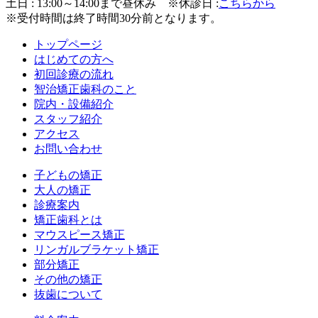
土日 : 13:00～14:00まで昼休み
※休診日 :
こちらから
※受付時間は終了時間30分前となります。
トップページ
はじめての方へ
初回診療の流れ
智治矯正歯科のこと
院内・設備紹介
スタッフ紹介
アクセス
お問い合わせ
子どもの矯正
大人の矯正
診療案内
矯正歯科とは
マウスピース矯正
リンガルブラケット矯正
部分矯正
その他の矯正
抜歯について