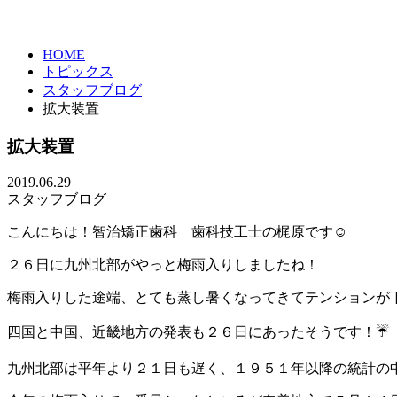
HOME
トピックス
スタッフブログ
拡大装置
拡大装置
2019.06.29
スタッフブログ
こんにちは！智治矯正歯科 歯科技工士の梶原です☺
２６日に九州北部がやっと梅雨入りしましたね！
梅雨入りした途端、とても蒸し暑くなってきてテンションが
四国と中国、近畿地方の発表も２６日にあったそうです！☔
九州北部は平年より２１日も遅く、１９５１年以降の統計の