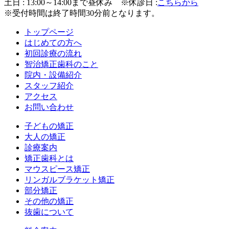
土日 : 13:00～14:00まで昼休み
※休診日 :
こちらから
※受付時間は終了時間30分前となります。
トップページ
はじめての方へ
初回診療の流れ
智治矯正歯科のこと
院内・設備紹介
スタッフ紹介
アクセス
お問い合わせ
子どもの矯正
大人の矯正
診療案内
矯正歯科とは
マウスピース矯正
リンガルブラケット矯正
部分矯正
その他の矯正
抜歯について