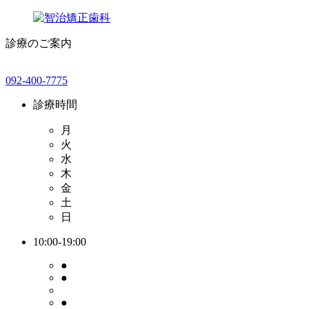
診療のご案内
092-400-7775
診療時間
月
火
水
木
金
土
日
10:00-19:00
●
●
●