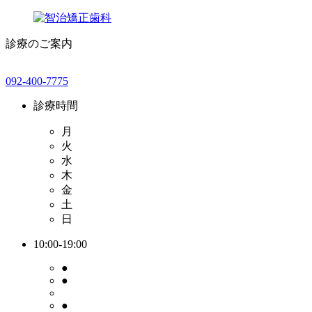
診療のご案内
092-400-7775
診療時間
月
火
水
木
金
土
日
10:00-19:00
●
●
●