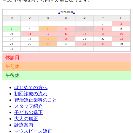
«
2026年8月
»
月
火
水
木
金
土
日
1
2
3
4
5
6
7
8
9
10
11
12
13
14
15
16
17
18
19
20
21
22
23
24
25
26
27
28
29
30
31
休診日
午前休
午後休
はじめての方へ
初回診療の流れ
智治矯正歯科のこと
スタッフ紹介
子どもの矯正
大人の矯正
診療案内
マウスピース矯正