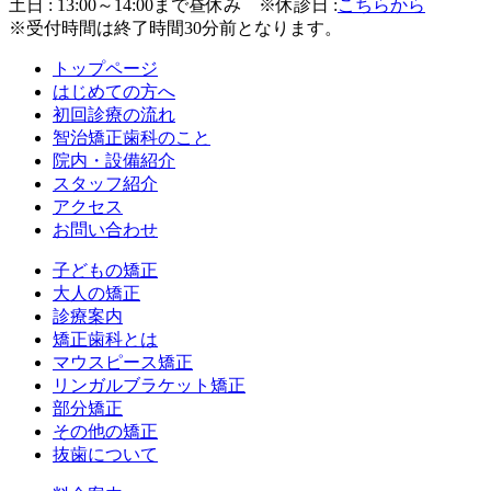
土日 : 13:00～14:00まで昼休み
※休診日 :
こちらから
※受付時間は終了時間30分前となります。
トップページ
はじめての方へ
初回診療の流れ
智治矯正歯科のこと
院内・設備紹介
スタッフ紹介
アクセス
お問い合わせ
子どもの矯正
大人の矯正
診療案内
矯正歯科とは
マウスピース矯正
リンガルブラケット矯正
部分矯正
その他の矯正
抜歯について