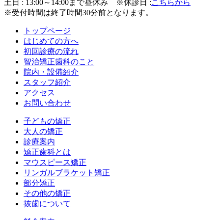
土日 : 13:00～14:00まで昼休み
※休診日 :
こちらから
※受付時間は終了時間30分前となります。
トップページ
はじめての方へ
初回診療の流れ
智治矯正歯科のこと
院内・設備紹介
スタッフ紹介
アクセス
お問い合わせ
子どもの矯正
大人の矯正
診療案内
矯正歯科とは
マウスピース矯正
リンガルブラケット矯正
部分矯正
その他の矯正
抜歯について