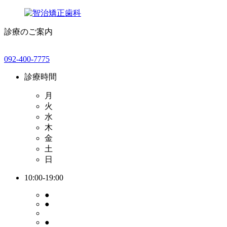
診療のご案内
092-400-7775
診療時間
月
火
水
木
金
土
日
10:00-19:00
●
●
●